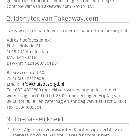
gecontroleerd door of onder de gemeenschappelijke
controle valt van Takeaway.com Group B.V.
2.
Identiteit van Takeaway.com
Takeaway.com handelend onder de naam 'Thuisbezorgd.nl'
Adres hoofdvestiging:
Piet Heinkade 61
1019 GM Amsterdam
KvK: 64473716
BTW-nr: NL815697661B01
Brouwerijstraat 10
7523 XD Enschede
Email:
info@thuisbezorgd.nl
Tel: 053-4805860 (bereikbaar van maandag tot en met
woensdag van 09:00 tot 23:00, donderdag en vrijdag van
09:00 tot 00:00, en zaterdag en zondag van 10:00 tot 00:00)
Fax: 053-4805861
3.
Toepasselijkheid
Deze Algemene Voorwaarden Klanten zijn slechts van
toepassing op de Service. Takeaway.com is niet