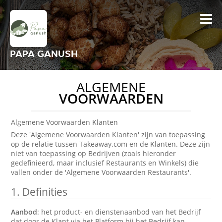
PAPA GANUSH
ALGEMENE
VOORWAARDEN
Algemene Voorwaarden Klanten
Deze 'Algemene Voorwaarden Klanten' zijn van toepassing
op de relatie tussen Takeaway.com en de Klanten. Deze zijn
niet van toepassing op Bedrijven (zoals hieronder
gedefinieerd, maar inclusief Restaurants en Winkels) die
vallen onder de 'Algemene Voorwaarden Restaurants'.
1.
Definities
Aanbod
: het product- en dienstenaanbod van het Bedrijf
dat door de Klant via het Platform bij het Bedrijf kan