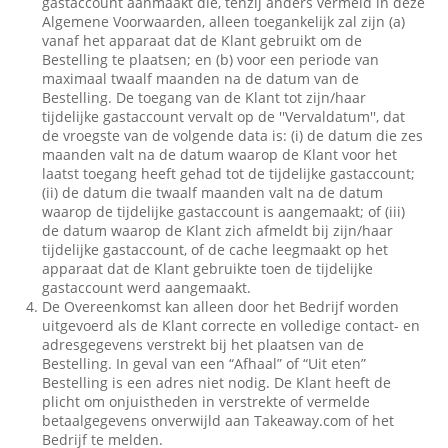
gastaccount aanmaakt die, tenzij anders vermeld in deze
Algemene Voorwaarden, alleen toegankelijk zal zijn (a)
vanaf het apparaat dat de Klant gebruikt om de
Bestelling te plaatsen; en (b) voor een periode van
maximaal twaalf maanden na de datum van de
Bestelling. De toegang van de Klant tot zijn/haar
tijdelijke gastaccount vervalt op de ''Vervaldatum'', dat
de vroegste van de volgende data is: (i) de datum die zes
maanden valt na de datum waarop de Klant voor het
laatst toegang heeft gehad tot de tijdelijke gastaccount;
(ii) de datum die twaalf maanden valt na de datum
waarop de tijdelijke gastaccount is aangemaakt; of (iii)
de datum waarop de Klant zich afmeldt bij zijn/haar
tijdelijke gastaccount, of de cache leegmaakt op het
apparaat dat de Klant gebruikte toen de tijdelijke
gastaccount werd aangemaakt.
De Overeenkomst kan alleen door het Bedrijf worden
uitgevoerd als de Klant correcte en volledige contact- en
adresgegevens verstrekt bij het plaatsen van de
Bestelling. In geval van een “Afhaal” of “Uit eten”
Bestelling is een adres niet nodig. De Klant heeft de
plicht om onjuistheden in verstrekte of vermelde
betaalgegevens onverwijld aan Takeaway.com of het
Bedrijf te melden.